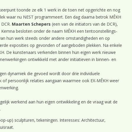
erpunt toonde ze elk 1 werk in de toen net opgerichte en nog
 plek waar nu NEST programmeert. Een dag daarna betrok MÊKH
e DCR.
Maarten Schepers
(een van de initiators van de DCR),
 Kemna besloten onder de naam MÊKH een tentoonstellings-
gen van hun werk steeds onder andere omstandigheden en op
ieerde exposities op gevonden of aangeboden plekken. Na enkele
KH. De kunstenaars verkenden binnen hun eigen werk nieuwe
menwerkingen ontwikkeld met ander initiatieven in binnen- en
en dynamiek die gevoed wordt door drie individuele
ijk of persoonlijk relaties aangaan waarmee ook EX-MÊKH weer
enwerking.
egelijk werkend aan hun eigen ontwikkeling en de vraag wat de
.
op-up) sculpturen, tekeningen. Interesses: Architectuur,
uisraat.