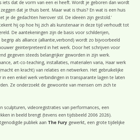
ans iets dat de vorm van een ei heeft. Wordt je geboren dan wordt
 zeggen dat je thuis bent. Maar wat is thuis? En wat is een huis
t je de gedachten hierover stil. De ideeën zijn gestold.’
kent hij op hoe hij zich als kunstenaar in deze tijd verhoudt tot
eld. De aantekeningen zijn de basis voor schilderijen,
egrip als alliance (alliantie,verbond) wordt zo bijvoorbeeld
houwer geinterpreteerd in het werk. Door het schrijven voor
dend gegeven steeds belangrijker geworden in zijn werk.
ance, art-co-teaching, installaties, materialen varia, Haar werk
acht en kracht) van relaties en netwerken. Het gebruikelijke
 in een enkel werk verbindingen in transparante lagen te laten
worden. Ze onderzoekt de gewoonte van mensen om zich te
en sculpturen, videoregistraties van performances, een
ken in beeld brengt (tevens een tijdsbeeld 2006 2026).
itgenodigde publiek aan
The Fury
gewerkt, een grote tijdelijke