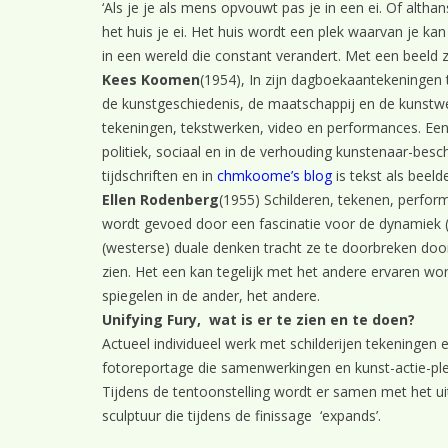
‘Als je je als mens opvouwt pas je in een ei. Of alth
het huis je ei. Het huis wordt een plek waarvan je kan
in een wereld die constant verandert. Met een beeld ze
Kees Koomen
(1954), In zijn dagboekaantekeningen te
de kunstgeschiedenis, de maatschappij en de kunstwer
tekeningen, tekstwerken, video en performances. Een b
politiek, sociaal en in de verhouding kunstenaar-besc
tijdschriften en in
chmkoome’s blog
is tekst als beel
Ellen Rodenberg
(1955) Schilderen, tekenen, perform
wordt gevoed door een fascinatie voor de dynamiek (m
(westerse) duale denken tracht ze te doorbreken door
zien. Het een kan tegelijk met het andere ervaren 
spiegelen in de ander, het andere.
Unifying Fury, wat is er te zien en te doen?
Actueel individueel werk met schilderijen tekeningen 
fotoreportage die samenwerkingen en kunst-actie-plek
Tijdens de tentoonstelling wordt er samen met het u
sculptuur die tijdens de finissage ‘expands’.