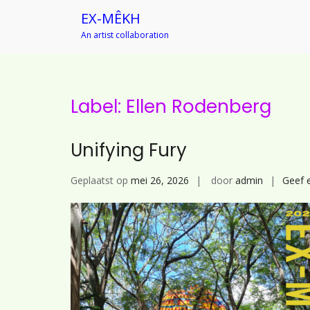
EX-MÊKH
An artist collaboration
Ga
naar
de
inhoud
Label:
Ellen Rodenberg
Unifying Fury
Geplaatst op
mei 26, 2026
door
admin
Geef 