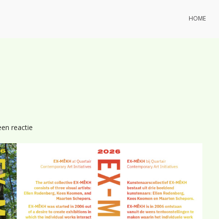
HOME
op
een reactie
Unifying
Fury