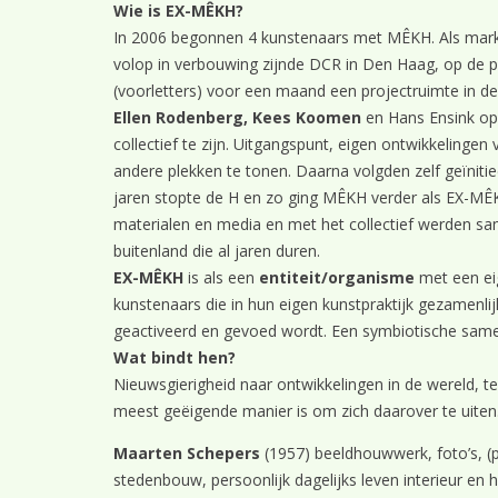
Wie is EX-MÊKH?
In 2006 begonnen 4 kunstenaars met MÊKH. Als marke
volop in verbouwing zijnde DCR in Den Haag, op de
(voorletters) voor een maand een projectruimte in d
Ellen Rodenberg, Kees Koomen
en Hans Ensink op
collectief te zijn. Uitgangspunt, eigen ontwikkelin
andere plekken te tonen. Daarna volgden zelf geïnit
jaren stopte de H en zo ging MÊKH verder als EX-MÊ
materialen en media en met het collectief werden sa
buitenland die al jaren duren.
EX-MÊKH
is als een
entiteit/organisme
met een eig
kunstenaars die in hun eigen kunstpraktijk gezamenl
geactiveerd en gevoed wordt. Een symbiotische sam
Wat bindt hen?
Nieuwsgierigheid naar ontwikkelingen in de wereld, t
meest geëigende manier is om zich daarover te uiten
Maarten Schepers
(1957) beeldhouwwerk, foto’s, (p
stedenbouw, persoonlijk dagelijks leven interieur en h