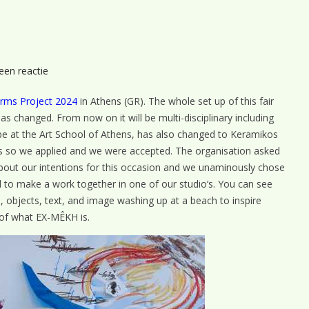
op
een reactie
Teaser
orms Project 2024
in Athens (GR). The whole set up of this fair
s changed. From now on it will be multi-disciplinary including
be at the Art School of Athens, has also changed to Keramikos
o us so we applied and we were accepted. The organisation asked
 about our intentions for this occasion and we unaminously chose
ed to make a work together in one of our studio’s. You can see
’s, objects, text, and image washing up at a beach to inspire
 of what EX-MÊKH is.