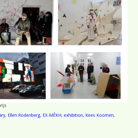
rijs
ary
,
Ellen Rodenberg
,
EX-MÊKH
,
exhibition
,
Kees Koomen
,