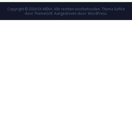
Copyright © 2026
EX-MÊKH
. Alle rechten voorbehouden. Thema
Suffice
door ThemeGrill. Aangedreven door:
WordPress
.