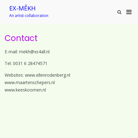
Ga
EX-MÊKH
naar
Prim
Toon
de
An artist collaboration
zoekformu
men
inhoud
voor
mobi
Contact
E-mail: mekh@xs4all.nl
Tel: 0031 6 28474571
Websites: www.ellenrodenberg.nl
www.maartenschepers.nl
www.keeskoomen.nl