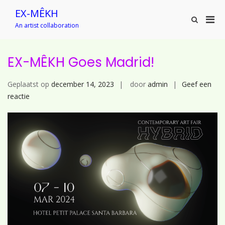
Ga
EX-MÊKH
naar
Prim
Toon
de
An artist collaboration
zoekformu
men
inhoud
voor
mobi
EX-MÊKH Goes Madrid!
Geplaatst op
december 14, 2023
door
admin
Geef een
op
reactie
EX-
MÊKH
Goes
Madrid!