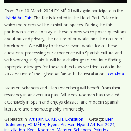
From 7 to 10 March 2024 EX-MÊKH will again participate in the
Hybrid Art Fair
. The fair is located in the Hotel Petit Palace in
which the rooms will be exhibition-spaces. During the fair
participants can also stay in these rooms which poses questions
about art and privacy, the nature of artworks and the nature of
hotelrooms. We will try to show relevant works for all these
questions, processing our experience with Spanish culture and
with working in Spain. It will be a challenge to continue finding
appropriate images for these subjects as we tried to do in the
2022 edition of the Hybrid Artfair with the installation
Con Alma
.
Maarten Schepers and Ellen Rodenberg will benefit from their
residency in Arteventura past fall. Kees Koomen has traveled
extensively in Spain and enjoys classical and modern Spanish
literature and cinematography immensely.
Geplaatst in:
Art Fair
,
EX-MÊKH
,
Exhibition
Getagd:
Ellen
Rodenberg
,
EX-MÊKH
,
Hybrid Art Fair
,
Hybrid Art Fair 2024
,
installation
,
Kees Koomen
,
Maarten Schepers
,
Painting
,