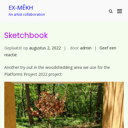
Ga
EX-MÊKH
naar
Prim
Toon
de
An artist collaboration
zoekformu
men
inhoud
voor
mobi
Sketchbook
Geplaatst op
augustus 2, 2022
door
admin
Geef een
op
reactie
Sketchbook
Another try-out in the woodshedding area we use for the
Platforms Project 2022 project: