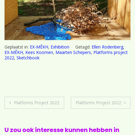
Geplaatst in:
EX-MÊKH
,
Exhibition
Getagd:
Ellen Rodenberg
,
EX-MÊKH
,
Kees Koomen
,
Maarten Schepers
,
Platforms project
2022
,
Sketchbook
Berichtnavigatie
Platforms Project 2022
Platforms Project 2022
U zou ook interesse kunnen hebben in